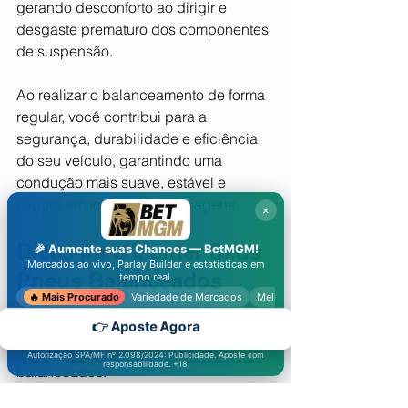
gerando desconforto ao dirigir e 
desgaste prematuro dos componentes 
de suspensão.
Ao realizar o balanceamento de forma 
regular, você contribui para a 
segurança, durabilidade e eficiência 
do seu veículo, garantindo uma 
condução mais suave, estável e 
segura em todas as suas viagens.
×
Dicas para Manter Seus 
🎉 Aumente suas Chances —
BetMGM
!
Mercados ao vivo, Parlay Builder e estatísticas em
Pneus Balanceados
tempo real.
🔥 Mais Procurado
Variedade de Mercados
Melhores Odds
Para garantir a durabilidade e 
eficiência do seu veículo, é essencial 
👉 Aposte Agora
manter seus pneus devidamente 
Autorização SPA/MF nº 2.098/2024: Publicidade. Aposte com
responsabilidade. +18.
balanceados. 