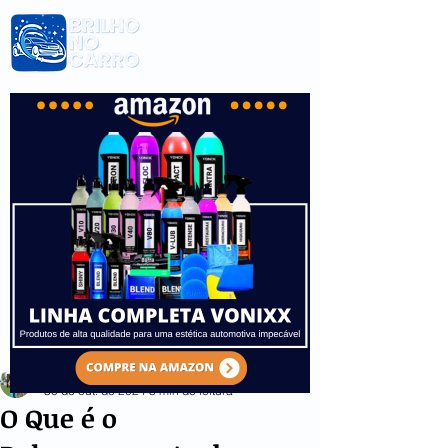
caiomoraes77
30 de out. de 2024
5 min de leitura
O Que é o