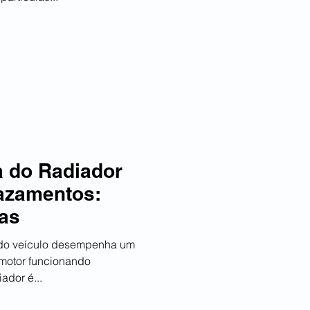
a do Radiador
azamentos:
as
 do veículo desempenha um
 motor funcionando
ador é...