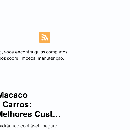
s
BLOG
Services
g, você encontra guias completos,
dos sobre limpeza, manutenção,
 Macaco
 Carros:
Melhores Custo-
025
ráulico confiável , seguro