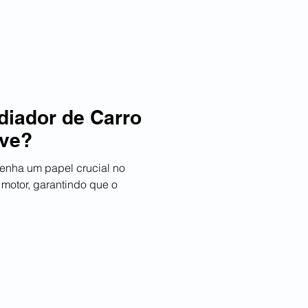
diador de Carro
rve?