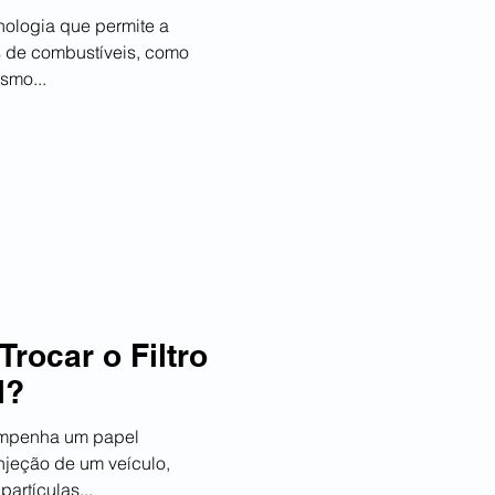
nologia que permite a
os de combustíveis, como
smo...
rocar o Filtro
l?
njeção de um veículo,
artículas...